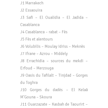
J1 Marrakech
J2 Essaouira
J3 Safi – El Oualidia – El Jadida –
Casablanca
J4 Casablanca – rabat – Fès
J5 Fès et alentours
J6 Volubilis – Moulay Idriss – Meknès
J7 Ifrane – Azrou – Middely
J8 Errachidia – sources du mekdi –
Erfoud – Merzouga
J9 Oasis du Tafilalt – Tinjdad – Gorges
du Toghra
J10 Gorges du dadès – El Kelaâ
M’Gouna – Skoura
J11 Ouarzazate – Kasbah de Taourirt –