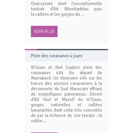
Ouarzazate dont l’exceptionnelle
kasbah d’Aït Bbenhaddou puis
la vallées et les gorges du …
VOIR PLUS
Piste des caravanes 4 jours
M’Goun et Jbel Saghro: piste des
caravanes 4X4 Au départ de
Marrakech Un itinéraire 4X4 sur les
traces des anciens caravaniers à la
découverte du Sud Marocain offrant
de magnifiques panoramas. Désert
d’Aït Youl et Massif du m’Goun,
gorges naturelles et vallées
luxuriantes dont celle très convoitée
de par la richesse de son terrain : la
vallée …