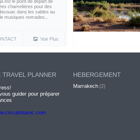
 est le point de départ de
ées chamelières pour des
 bivouac dans les sables au
de musiques nomades...
Lorem ipsum dolor sit
ONTACT
Voir Plus
 TRAVEL PLANNER
HEBERGEMENT
Marrakech
(2)
tress!
vous guider pour préparer
ances
ww.circuitmaroc.com