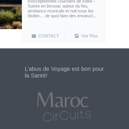
d’exceptionnels couchers de soleil –
Soirée en bivouac autour du feu,
ambiance musicale et nuit sous les
étoiles… de quoi faire des envieux!...
CONTACT
Voir Plus
L’abus de Voyage est bon pour
la Santé!