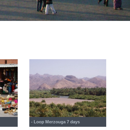
- Loop Merzouga 7 days
- Des