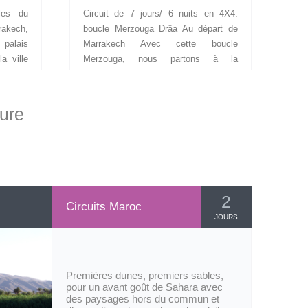
les du
Circuit de 7 jours/ 6 nuits en 4X4:
Dés
akech,
boucle Merzouga Drâa Au départ de
gra
 palais
Marrakech Avec cette boucle
Mar
a ville
Merzouga, nous partons à la
Ant
perle
découverte des oasis, des kasbah de
spe
et sa
pisé du sud pré saharien, de
Mar
unt roi
l’incroyable et pittoresque vallée du
rég
sure
c ses
Drâa, des gorges du Dadès et du
sur
tourent
Toghra, merveilles naturelles aussi
ce
gne du
attirantes qu’étranges avec leurs
dés
oulay
curieuses...
...
2
Circuits Maroc
JOURS
Premières dunes, premiers sables,
pour un avant goût de Sahara avec
des paysages hors du commun et