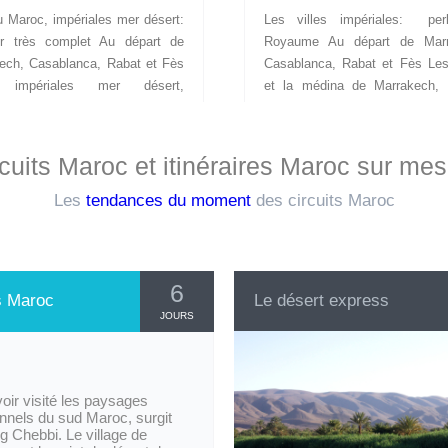
u Maroc, impériales mer désert:
Les villes impériales: per
r très complet Au départ de
Royaume Au départ de Marr
ech, Casablanca, Rabat et Fès
Casablanca, Rabat et Fès Les
s impériales mer désert,
et la médina de Marrakech, l
nes, littoral, chaque endroit
ocre, Essaouira la 
 ses charmes propres et une
blanche, Casablanca 
se naturelle unique. Un circuit
majestueuse mosquée du déf
cuits Maroc et itinéraires Maroc sur me
che qui jouit d’une infinie variété
Hassan II, Meknès ave
iefs et de territoires entre sud
murailles gigantesques qui en
Les
tendances du moment
des circuits Maroc
 oasis, désert, nord du Maroc et
la ville marquée par le rè
 côte...
puissant Sultan M
Ismail, Chaouen charmante ville
6
s Maroc
Le désert express
JOURS
oir visité les paysages
nnels du sud Maroc, surgit
rg Chebbi. Le village de