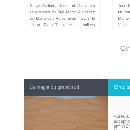
Gorges,Vallées, Désert et Oasis pré
Tour d
sahariennes du Sud Maroc Au départ
un tou
de Marrakech Après avoir franchi le
Marrak
col du Tizi n’Tichka et ses vallées
Ville
aussi différentes qu’exceptionnelles, la
montag
vallée des roses et des kasbah attire
recèle
le regard sur ses contrastes où terre
riches
Cir
rougeoyante et verdure rivalisent sur
très ri
un même tableau. Boumalne Dadès
de rel
marque l’entrée vers des...
Maroc,
la belle
La magie du grand sud
Circuit
Après av
exceptio
enfin l’E