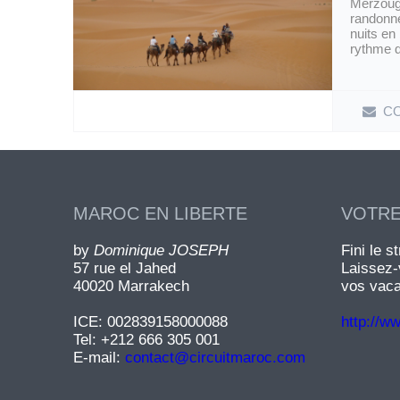
Merzouga
randonn
nuits en
rythme 
Lorem ipsum dolor sit
C
MAROC EN LIBERTE
VOTRE
by
Dominique JOSEPH
Fini le s
57 rue el Jahed
Laissez-
40020 Marrakech
vos vac
ICE: 002839158000088
http://w
Tel: +212 666 305 001
E-mail:
contact@circuitmaroc.com